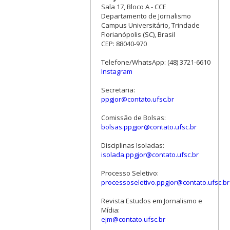
Sala 17, Bloco A - CCE
Departamento de Jornalismo
Campus Universitário, Trindade
Florianópolis (SC), Brasil
CEP: 88040-970
Telefone/WhatsApp: (48) 3721-6610
Instagram
Secretaria:
ppgjor@contato.ufsc.br
Comissão de Bolsas:
bolsas.ppgjor@contato.ufsc.br
Disciplinas Isoladas:
isolada.ppgjor@contato.ufsc.br
Processo Seletivo:
processoseletivo.ppgjor@contato.ufsc.br
Revista Estudos em Jornalismo e
Mídia:
ejm@contato.ufsc.br