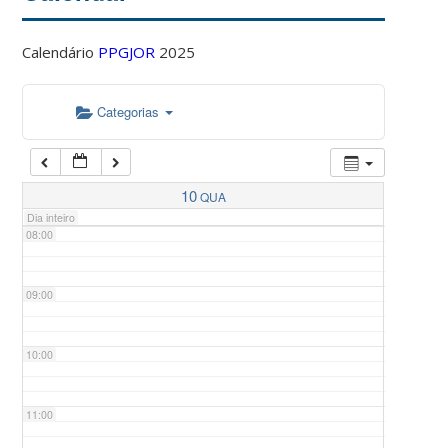
Calendário
PPGJOR
2025
05:00
Categorias
06:00
07:00
10
QUA
Dia inteiro
08:00
09:00
10:00
11:00