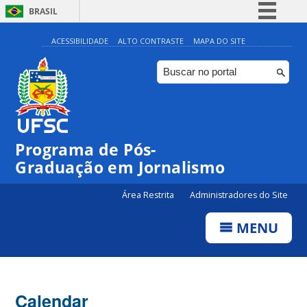
BRASIL
Simplifique!
ACESSIBILIDADE
ALTO CONTRASTE
MAPA DO SITE
Comunica BR
Participe
Acesso à informação
Legislação
00:00
Programa de Pós-
Canais
Graduação em Jornalismo
01:00
Área Restrita
Administradores do Site
02:00
MENU
03:00
Calendar
04:00