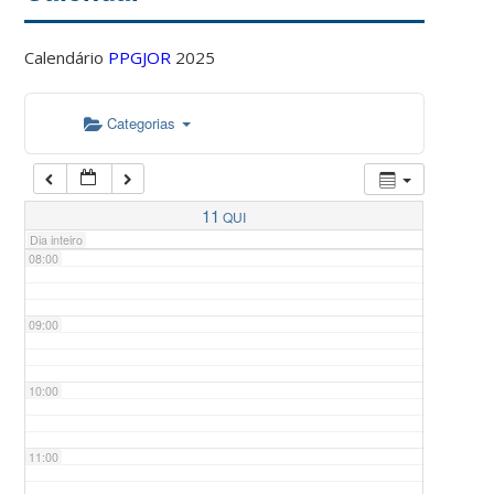
Calendário
PPGJOR
2025
05:00
Categorias
06:00
07:00
11
QUI
Dia inteiro
08:00
09:00
10:00
11:00