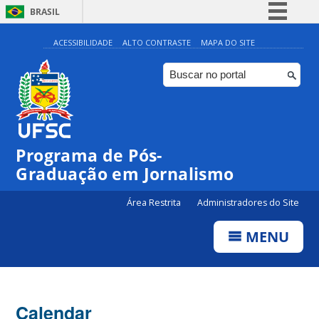
BRASIL
Simplifique!
ACESSIBILIDADE
ALTO CONTRASTE
MAPA DO SITE
Comunica BR
Participe
Acesso à informação
Legislação
00:00
Programa de Pós-
Canais
Graduação em Jornalismo
01:00
Área Restrita
Administradores do Site
02:00
MENU
03:00
Calendar
04:00