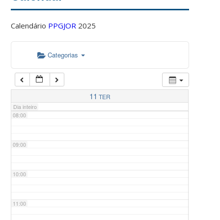
Calendário
PPGJOR
2025
05:00
Categorias
06:00
07:00
11
TER
Dia inteiro
08:00
09:00
10:00
11:00