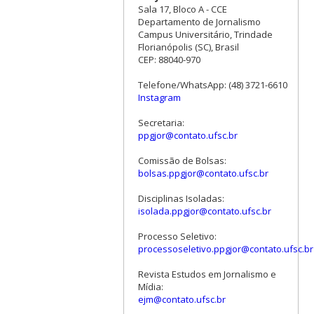
Sala 17, Bloco A - CCE
Departamento de Jornalismo
Campus Universitário, Trindade
Florianópolis (SC), Brasil
CEP: 88040-970
Telefone/WhatsApp: (48) 3721-6610
Instagram
Secretaria:
ppgjor@contato.ufsc.br
Comissão de Bolsas:
bolsas.ppgjor@contato.ufsc.br
Disciplinas Isoladas:
isolada.ppgjor@contato.ufsc.br
Processo Seletivo:
processoseletivo.ppgjor@contato.ufsc.br
Revista Estudos em Jornalismo e
Mídia:
ejm@contato.ufsc.br