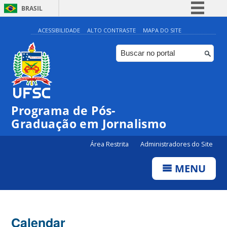
BRASIL
Simplifique!
ACESSIBILIDADE
ALTO CONTRASTE
MAPA DO SITE
Comunica BR
Participe
Acesso à informação
Legislação
00:00
Programa de Pós-
Canais
Graduação em Jornalismo
01:00
Área Restrita
Administradores do Site
02:00
MENU
03:00
Calendar
04:00