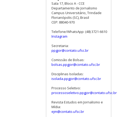
Sala 17, Bloco A - CCE
Departamento de Jornalismo
Campus Universitário, Trindade
Florianópolis (SC), Brasil
CEP: 88040-970
Telefone/WhatsApp: (48) 3721-6610
Instagram
Secretaria:
ppgjor@contato.ufsc.br
Comissão de Bolsas:
bolsas.ppgjor@contato.ufsc.br
Disciplinas Isoladas:
isolada.ppgjor@contato.ufsc.br
Processo Seletivo:
processoseletivo.ppgjor@contato.ufsc.br
Revista Estudos em Jornalismo e
Mídia:
ejm@contato.ufsc.br