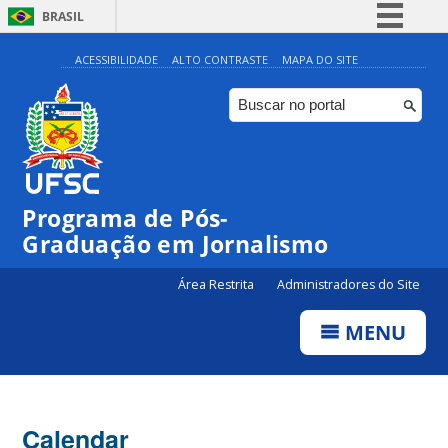
BRASIL
Simplifique!
ACESSIBILIDADE
ALTO CONTRASTE
MAPA DO SITE
Comunica BR
Participe
Acesso à informação
Legislação
00:00
Programa de Pós-
Canais
Graduação em Jornalismo
01:00
Área Restrita
Administradores do Site
02:00
MENU
03:00
Calendar
04:00