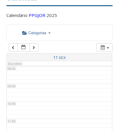
Calendário
PPGJOR
2025
05:00
Categorias
06:00
07:00
11
SEX
Dia inteiro
08:00
09:00
10:00
11:00