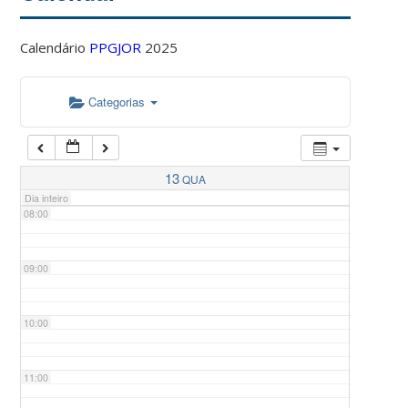
Calendário
PPGJOR
2025
05:00
Categorias
06:00
07:00
13
QUA
Dia inteiro
08:00
09:00
10:00
11:00