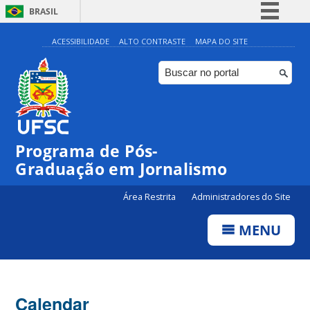
BRASIL
Simplifique!
ACESSIBILIDADE
ALTO CONTRASTE
MAPA DO SITE
Comunica BR
Participe
Acesso à informação
Legislação
00:00
Programa de Pós-
Canais
Graduação em Jornalismo
01:00
Área Restrita
Administradores do Site
02:00
MENU
03:00
Calendar
04:00