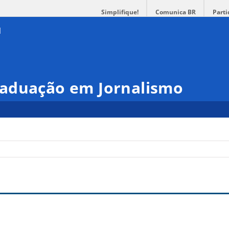
Simplifique!
Comunica BR
Parti
aduação em Jornalismo