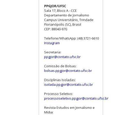
PPGJOR/UFSC
Sala 17, Bloco A - CCE
Departamento de Jornalismo
Campus Universitário, Trindade
Florianópolis (SC), Brasil
CEP: 88040-970
Telefone/WhatsApp: (48) 3721-6610
Instagram
Secretaria:
ppgjor@contato.ufsc.br
Comissão de Bolsas:
bolsas.ppgjor@contato.ufsc.br
Disciplinas Isoladas:
isolada.ppgjor@contato.ufsc.br
Processo Seletivo:
processoseletivo.ppgjor@contato.ufsc.br
Revista Estudos em Jornalismo e
Mídia: