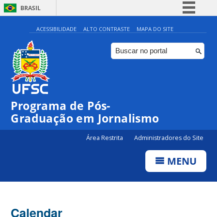
BRASIL
Simplifique!
ACESSIBILIDADE
ALTO CONTRASTE
MAPA DO SITE
Comunica BR
Participe
Acesso à informação
Legislação
00:00
Programa de Pós-
Canais
Graduação em Jornalismo
01:00
Área Restrita
Administradores do Site
02:00
MENU
03:00
Calendar
04:00