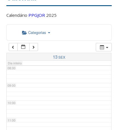
Calendário
PPGJOR
2025
05:00
Categorias
06:00
07:00
13
SEX
Dia inteiro
08:00
09:00
10:00
11:00