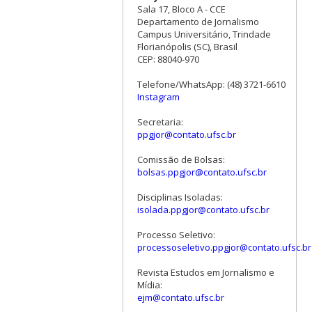
Sala 17, Bloco A - CCE
Departamento de Jornalismo
Campus Universitário, Trindade
Florianópolis (SC), Brasil
CEP: 88040-970
Telefone/WhatsApp: (48) 3721-6610
Instagram
Secretaria:
ppgjor@contato.ufsc.br
Comissão de Bolsas:
bolsas.ppgjor@contato.ufsc.br
Disciplinas Isoladas:
isolada.ppgjor@contato.ufsc.br
Processo Seletivo:
processoseletivo.ppgjor@contato.ufsc.br
Revista Estudos em Jornalismo e
Mídia:
ejm@contato.ufsc.br