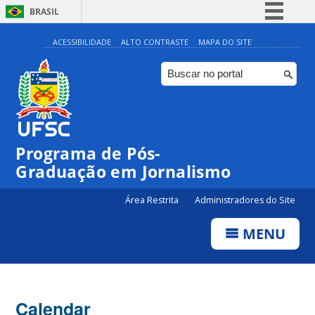
BRASIL
Simplifique!
ACESSIBILIDADE
ALTO CONTRASTE
MAPA DO SITE
Comunica BR
Participe
Acesso à informação
Legislação
00:00
Programa de Pós-
Canais
Graduação em Jornalismo
01:00
Área Restrita
Administradores do Site
02:00
MENU
03:00
Calendar
04:00