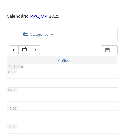
Calendário
PPGJOR
2025
05:00
Categorias
06:00
07:00
14
SEX
Dia inteiro
08:00
09:00
10:00
11:00