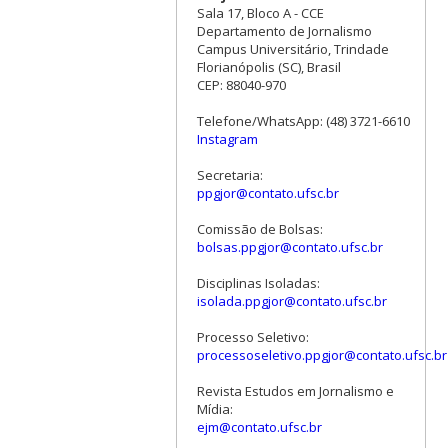
Sala 17, Bloco A - CCE
Departamento de Jornalismo
Campus Universitário, Trindade
Florianópolis (SC), Brasil
CEP: 88040-970
Telefone/WhatsApp: (48) 3721-6610
Instagram
Secretaria:
ppgjor@contato.ufsc.br
Comissão de Bolsas:
bolsas.ppgjor@contato.ufsc.br
Disciplinas Isoladas:
isolada.ppgjor@contato.ufsc.br
Processo Seletivo:
processoseletivo.ppgjor@contato.ufsc.br
Revista Estudos em Jornalismo e
Mídia:
ejm@contato.ufsc.br