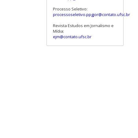
Processo Seletivo:
processoseletivo.ppgjor@contato.ufsc.br
Revista Estudos em Jornalismo e
Mídia:
ejm@contato.ufsc.br