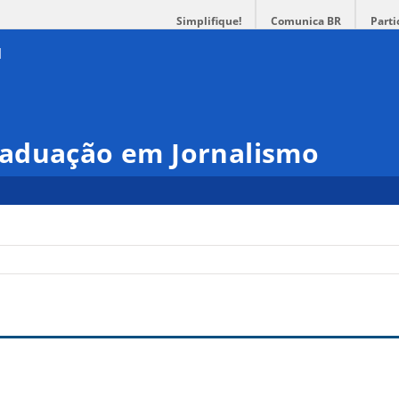
Simplifique!
Comunica BR
Parti
aduação em Jornalismo