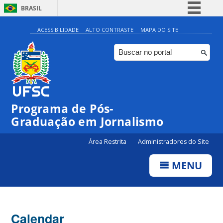
BRASIL
Simplifique!
ACESSIBILIDADE
ALTO CONTRASTE
MAPA DO SITE
Comunica BR
Participe
Acesso à informação
Legislação
00:00
Programa de Pós-
Canais
Graduação em Jornalismo
01:00
Área Restrita
Administradores do Site
02:00
MENU
03:00
Calendar
04:00