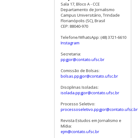
Sala 17, Bloco A - CCE
Departamento de Jornalismo
Campus Universitário, Trindade
Florianópolis (SC), Brasil
CEP: 88040-970
Telefone/WhatsApp: (48) 3721-6610
Instagram
Secretaria:
ppgjor@contato.ufsc.br
Comissão de Bolsas:
bolsas.ppgjor@contato.ufsc.br
Disciplinas Isoladas:
isolada.ppgjor@contato.ufsc.br
Processo Seletivo:
processoseletivo.ppgjor@contato.ufsc.br
Revista Estudos em Jornalismo e
Mídia:
ejm@contato.ufsc.br