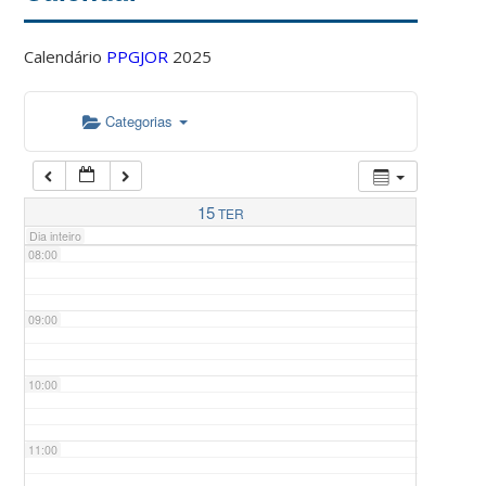
Calendário
PPGJOR
2025
05:00
Categorias
06:00
07:00
15
TER
Dia inteiro
08:00
09:00
10:00
11:00