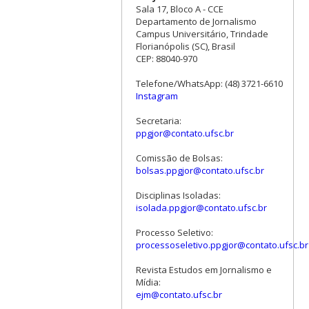
Sala 17, Bloco A - CCE
Departamento de Jornalismo
Campus Universitário, Trindade
Florianópolis (SC), Brasil
CEP: 88040-970
Telefone/WhatsApp: (48) 3721-6610
Instagram
Secretaria:
ppgjor@contato.ufsc.br
Comissão de Bolsas:
bolsas.ppgjor@contato.ufsc.br
Disciplinas Isoladas:
isolada.ppgjor@contato.ufsc.br
Processo Seletivo:
processoseletivo.ppgjor@contato.ufsc.br
Revista Estudos em Jornalismo e
Mídia:
ejm@contato.ufsc.br