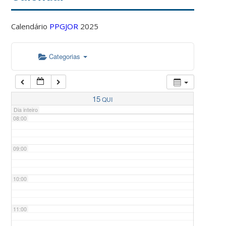
Calendário
PPGJOR
2025
05:00
Categorias
06:00
07:00
15
QUI
Dia inteiro
08:00
09:00
10:00
11:00