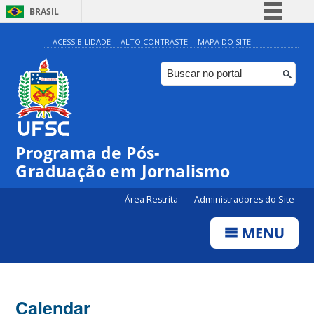
BRASIL
Simplifique!
ACESSIBILIDADE
ALTO CONTRASTE
MAPA DO SITE
Comunica BR
Participe
Acesso à informação
Legislação
00:00
Programa de Pós-
Canais
Graduação em Jornalismo
01:00
Área Restrita
Administradores do Site
02:00
MENU
03:00
Calendar
04:00