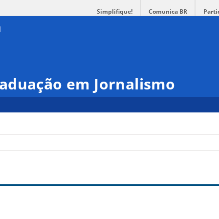
Simplifique!
Comunica BR
Parti
aduação em Jornalismo