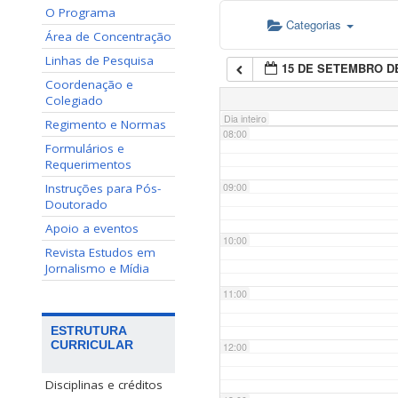
O Programa
Categorias
06:00
Área de Concentração
Linhas de Pesquisa
15 DE SETEMBRO DE
07:00
Coordenação e
Colegiado
Dia inteiro
Regimento e Normas
08:00
Formulários e
Requerimentos
Instruções para Pós-
09:00
Doutorado
Apoio a eventos
10:00
Revista Estudos em
Jornalismo e Mídia
11:00
ESTRUTURA
CURRICULAR
12:00
Disciplinas e créditos