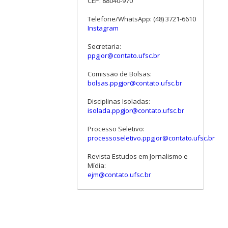
CEP: 88040-970
Telefone/WhatsApp: (48) 3721-6610
Instagram
Secretaria:
ppgjor@contato.ufsc.br
Comissão de Bolsas:
bolsas.ppgjor@contato.ufsc.br
Disciplinas Isoladas:
isolada.ppgjor@contato.ufsc.br
Processo Seletivo:
processoseletivo.ppgjor@contato.ufsc.br
Revista Estudos em Jornalismo e
Mídia:
ejm@contato.ufsc.br