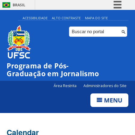
BRASIL
Simplifique!
ACESSIBILIDADE
ALTO CONTRASTE
MAPA DO SITE
Comunica BR
Participe
Acesso à informação
Legislação
00:00
Programa de Pós-
Canais
Graduação em Jornalismo
01:00
Área Restrita
Administradores do Site
02:00
MENU
03:00
Calendar
04:00