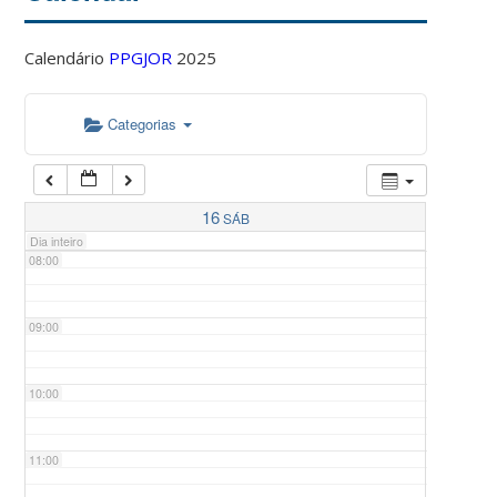
Calendário
PPGJOR
2025
05:00
Categorias
06:00
07:00
16
SÁB
Dia inteiro
08:00
09:00
10:00
11:00