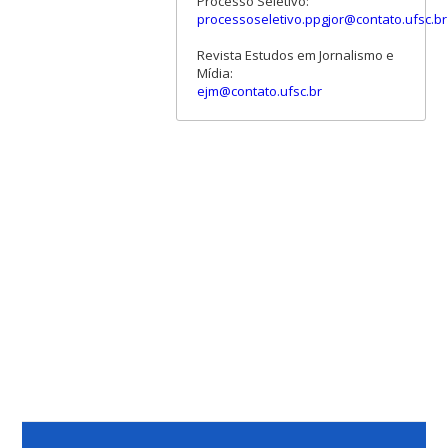
Processo Seletivo:
processoseletivo.ppgjor@contato.ufsc.br
Revista Estudos em Jornalismo e
Mídia:
ejm@contato.ufsc.br