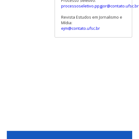
Processo Seletivo:
processoseletivo.ppgjor@contato.ufsc.br
Revista Estudos em Jornalismo e
Mídia:
ejm@contato.ufsc.br