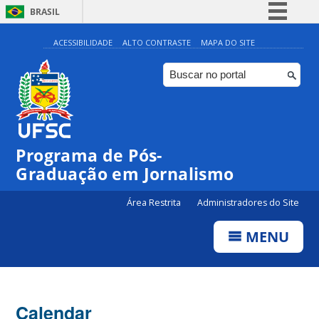
BRASIL
Simplifique!
ACESSIBILIDADE
ALTO CONTRASTE
MAPA DO SITE
Comunica BR
Participe
Acesso à informação
Legislação
00:00
Programa de Pós-
Canais
Graduação em Jornalismo
01:00
Área Restrita
Administradores do Site
02:00
MENU
03:00
Calendar
04:00