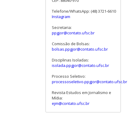
CEP: 88040-970
Telefone/WhatsApp: (48) 3721-6610
Instagram
Secretaria:
ppgjor@contato.ufsc.br
Comissão de Bolsas:
bolsas.ppgjor@contato.ufsc.br
Disciplinas Isoladas:
isolada.ppgjor@contato.ufsc.br
Processo Seletivo:
processoseletivo.ppgjor@contato.ufsc.br
Revista Estudos em Jornalismo e
Mídia:
ejm@contato.ufsc.br