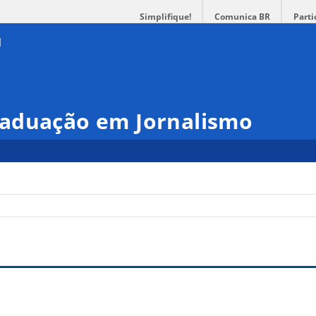
Simplifique!
Comunica BR
Parti
aduação em Jornalismo