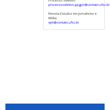
Processo Seletivo:
processoseletivo.ppgjor@contato.ufsc.br
Revista Estudos em Jornalismo e
Mídia:
ejm@contato.ufsc.br