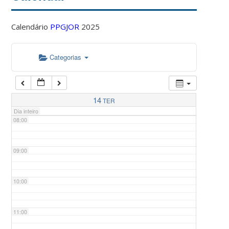
Calendário
PPGJOR
2025
05:00
Categorias
06:00
07:00
14
TER
Dia inteiro
08:00
09:00
10:00
11:00