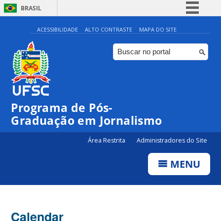
BRASIL
Simplifique!
ACESSIBILIDADE
ALTO CONTRASTE
MAPA DO SITE
Comunica BR
Participe
Acesso à informação
Legislação
00:00
Programa de Pós-
Canais
Graduação em Jornalismo
01:00
Área Restrita
Administradores do Site
02:00
MENU
03:00
Calendar
04:00