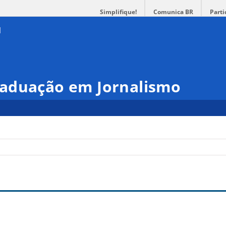
Simplifique!
Comunica BR
Parti
aduação em Jornalismo