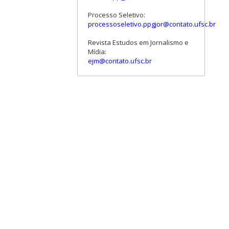
Processo Seletivo:
processoseletivo.ppgjor@contato.ufsc.br
Revista Estudos em Jornalismo e
Mídia:
ejm@contato.ufsc.br