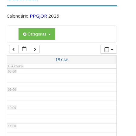
Calendário
PPGJOR
2025
05:00
Categorias
06:00
07:00
18
SÁB
Dia inteiro
08:00
09:00
10:00
11:00