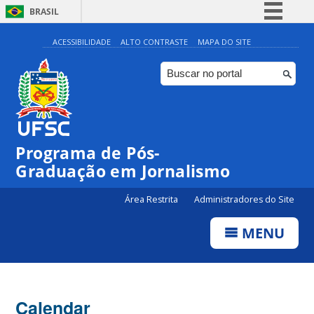
BRASIL
Simplifique!
ACESSIBILIDADE
ALTO CONTRASTE
MAPA DO SITE
Comunica BR
Participe
Acesso à informação
Legislação
00:00
Programa de Pós-
Canais
Graduação em Jornalismo
01:00
Área Restrita
Administradores do Site
02:00
MENU
03:00
Calendar
04:00