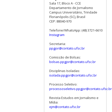
Sala 17, Bloco A - CCE
Departamento de Jornalismo
Campus Universitário, Trindade
Florianópolis (SC), Brasil
CEP: 88040-970
Telefone/WhatsApp: (48) 3721-6610
Instagram
Secretaria:
ppgjor@contato.ufsc.br
Comissão de Bolsas:
bolsas.ppgjor@contato.ufsc.br
Disciplinas Isoladas:
isolada.ppgjor@contato.ufsc.br
Processo Seletivo:
processoseletivo.ppgjor@contato.ufsc.br
Revista Estudos em Jornalismo e
Mídia:
ejm@contato.ufsc.br