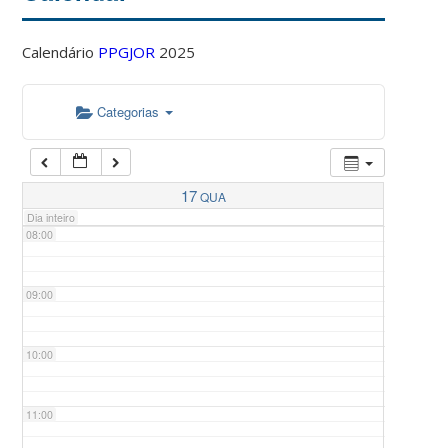
Calendário
PPGJOR
2025
05:00
Categorias
06:00
07:00
17
QUA
Dia inteiro
08:00
09:00
10:00
11:00