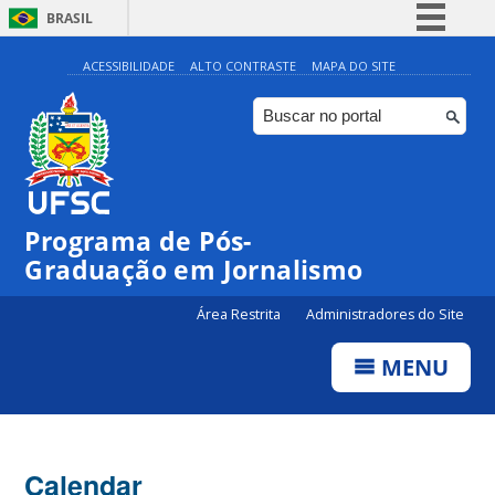
BRASIL
Simplifique!
ACESSIBILIDADE
ALTO CONTRASTE
MAPA DO SITE
Comunica BR
Participe
Acesso à informação
Legislação
00:00
Programa de Pós-
Canais
Graduação em Jornalismo
01:00
Área Restrita
Administradores do Site
02:00
MENU
03:00
Calendar
04:00