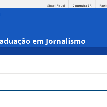
Simplifique!
Comunica BR
Parti
aduação em Jornalismo