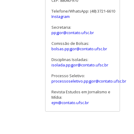
CEP: 88040-970
Telefone/WhatsApp: (48) 3721-6610
Instagram
Secretaria:
ppgjor@contato.ufsc.br
Comissão de Bolsas:
bolsas.ppgjor@contato.ufsc.br
Disciplinas Isoladas:
isolada.ppgjor@contato.ufsc.br
Processo Seletivo:
processoseletivo.ppgjor@contato.ufsc.br
Revista Estudos em Jornalismo e
Mídia:
ejm@contato.ufsc.br