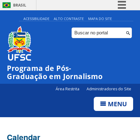
BRASIL
Simplifique!
ACESSIBILIDADE
ALTO CONTRASTE
MAPA DO SITE
Comunica BR
Participe
Acesso à informação
Legislação
00:00
Programa de Pós-
Canais
Graduação em Jornalismo
01:00
Área Restrita
Administradores do Site
02:00
MENU
03:00
Calendar
04:00