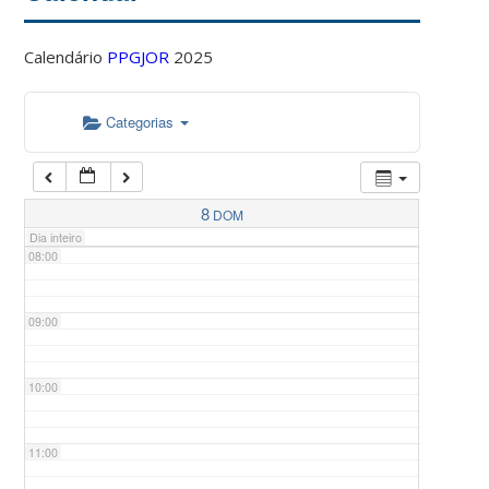
Calendário
PPGJOR
2025
05:00
Categorias
06:00
07:00
8
DOM
Dia inteiro
08:00
09:00
10:00
11:00