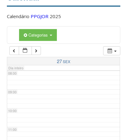
Calendário
PPGJOR
2025
05:00
Categorias
06:00
07:00
27
SEX
Dia inteiro
08:00
09:00
10:00
11:00