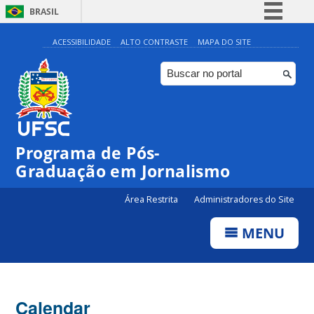
BRASIL
Simplifique!
ACESSIBILIDADE
ALTO CONTRASTE
MAPA DO SITE
Comunica BR
Participe
Acesso à informação
Legislação
00:00
Programa de Pós-
Canais
Graduação em Jornalismo
01:00
Área Restrita
Administradores do Site
02:00
MENU
03:00
Calendar
04:00