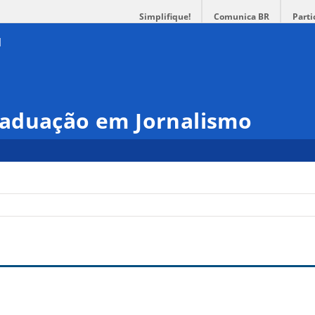
Simplifique!
Comunica BR
Parti
aduação em Jornalismo