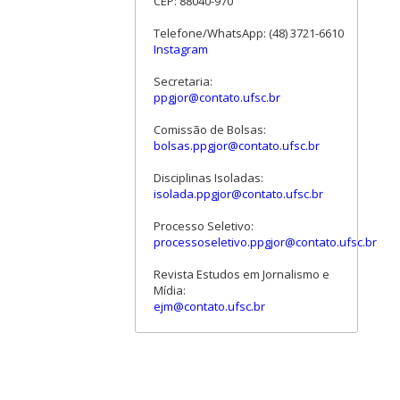
CEP: 88040-970
Telefone/WhatsApp: (48) 3721-6610
Instagram
Secretaria:
ppgjor@contato.ufsc.br
Comissão de Bolsas:
bolsas.ppgjor@contato.ufsc.br
Disciplinas Isoladas:
isolada.ppgjor@contato.ufsc.br
Processo Seletivo:
processoseletivo.ppgjor@contato.ufsc.br
Revista Estudos em Jornalismo e
Mídia:
ejm@contato.ufsc.br