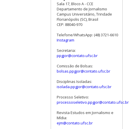
Sala 17, Bloco A - CCE
Departamento de Jornalismo
Campus Universitário, Trindade
Florianópolis (SC), Brasil
CEP: 88040-970
Telefone/WhatsApp: (48) 3721-6610
Instagram
Secretaria:
ppgjor@contato.ufsc.br
Comissão de Bolsas:
bolsas.ppgjor@contato.ufsc.br
Disciplinas Isoladas:
isolada.ppgjor@contato.ufsc.br
Processo Seletivo:
processoseletivo.ppgjor@contato.ufsc.br
Revista Estudos em Jornalismo e
Mídia:
ejm@contato.ufsc.br