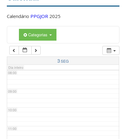
Calendário
PPGJOR
2025
05:00
Categorias
06:00
07:00
3
SEG
Dia inteiro
08:00
09:00
10:00
11:00