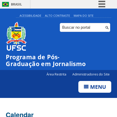
BRASIL
Simplifique!
ACESSIBILIDADE
ALTO CONTRASTE
MAPA DO SITE
Comunica BR
Participe
Acesso à informação
Legislação
00:00
Programa de Pós-
Canais
Graduação em Jornalismo
01:00
Área Restrita
Administradores do Site
02:00
MENU
03:00
Calendar
04:00