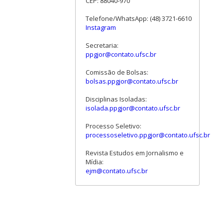
CEP: 88040-970
Telefone/WhatsApp: (48) 3721-6610
Instagram
Secretaria:
ppgjor@contato.ufsc.br
Comissão de Bolsas:
bolsas.ppgjor@contato.ufsc.br
Disciplinas Isoladas:
isolada.ppgjor@contato.ufsc.br
Processo Seletivo:
processoseletivo.ppgjor@contato.ufsc.br
Revista Estudos em Jornalismo e
Mídia:
ejm@contato.ufsc.br