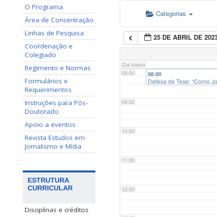
O Programa
Categorias
06:00
Área de Concentração
Linhas de Pesquisa
25 DE ABRIL DE 202
07:00
Coordenação e
Colegiado
Dia inteiro
Regimento e Normas
08:00
08:00
Formulários e
Defesa de Tese: “Como Jor
distribuir sua produção”
Requerimentos
Instruções para Pós-
09:00
Doutorado
Apoio a eventos
10:00
Revista Estudos em
Jornalismo e Mídia
11:00
ESTRUTURA
CURRICULAR
12:00
Disciplinas e créditos