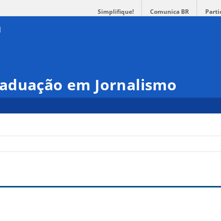
Simplifique!
Comunica BR
Parti
aduação em Jornalismo