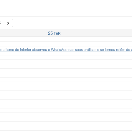
3
25
TER
nalismo do interior absorveu o WhatsApp nas suas práticas e se tornou refém do a