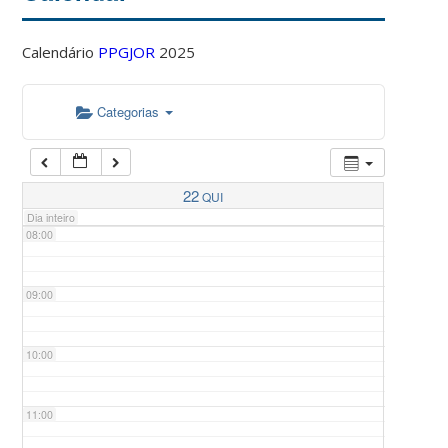
Calendário
PPGJOR
2025
05:00
Categorias
06:00
07:00
22
QUI
Dia inteiro
08:00
09:00
10:00
11:00