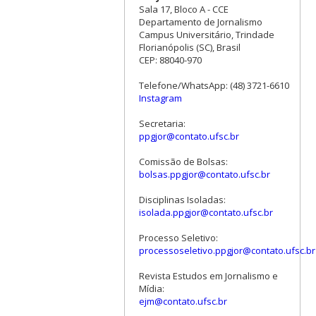
Sala 17, Bloco A - CCE
Departamento de Jornalismo
Campus Universitário, Trindade
Florianópolis (SC), Brasil
CEP: 88040-970
Telefone/WhatsApp: (48) 3721-6610
Instagram
Secretaria:
ppgjor@contato.ufsc.br
Comissão de Bolsas:
bolsas.ppgjor@contato.ufsc.br
Disciplinas Isoladas:
isolada.ppgjor@contato.ufsc.br
Processo Seletivo:
processoseletivo.ppgjor@contato.ufsc.br
Revista Estudos em Jornalismo e
Mídia:
ejm@contato.ufsc.br