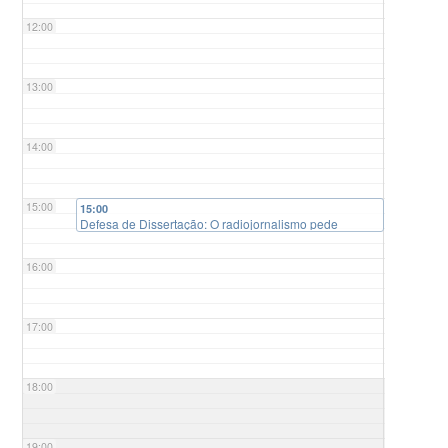
12:00
13:00
14:00
15:00
15:00
Defesa de Dissertação: O radiojornalismo pede
passagem – a cobertura do desfile da Acadêmicos do
Grande Rio no Carnaval de 2022 pelas rádios Tupi,
16:00
Roquette Pinto e Arquibancada
17:00
18:00
19:00