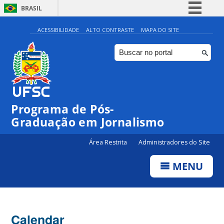
BRASIL
Simplifique!
ACESSIBILIDADE
ALTO CONTRASTE
MAPA DO SITE
Comunica BR
Participe
Acesso à informação
Legislação
00:00
Programa de Pós-
Canais
Graduação em Jornalismo
01:00
Área Restrita
Administradores do Site
02:00
MENU
03:00
Calendar
04:00