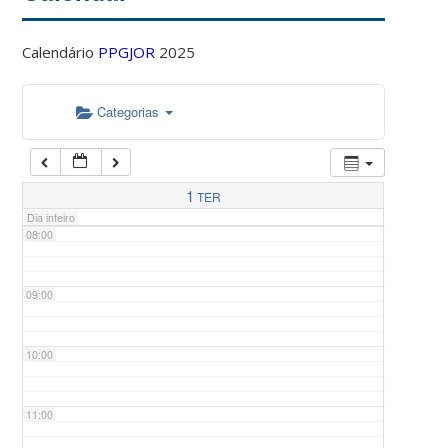
Calendário
PPGJOR
2025
05:00
Categorias
06:00
07:00
1
TER
Dia inteiro
08:00
09:00
10:00
11:00