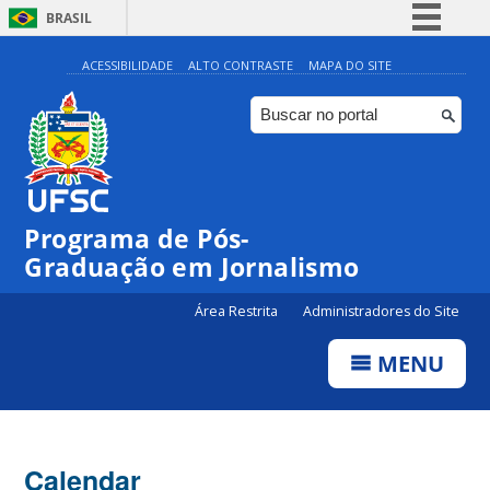
BRASIL
Simplifique!
ACESSIBILIDADE
ALTO CONTRASTE
MAPA DO SITE
Comunica BR
Participe
Acesso à informação
Legislação
00:00
Programa de Pós-
Canais
Graduação em Jornalismo
01:00
Área Restrita
Administradores do Site
02:00
MENU
03:00
Calendar
04:00