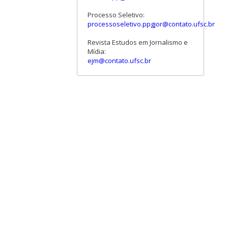
Processo Seletivo:
processoseletivo.ppgjor@contato.ufsc.br
Revista Estudos em Jornalismo e
Mídia:
ejm@contato.ufsc.br