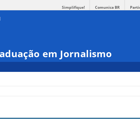
Simplifique!
Comunica BR
Parti
aduação em Jornalismo