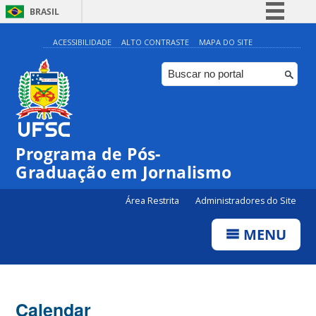
BRASIL
Simplifique!
ACESSIBILIDADE
ALTO CONTRASTE
MAPA DO SITE
Comunica BR
Participe
Acesso à informação
Legislação
00:00
Programa de Pós-
Canais
Graduação em Jornalismo
01:00
Área Restrita
Administradores do Site
02:00
MENU
03:00
Calendar
04:00