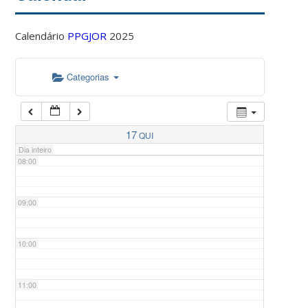
Calendário
PPGJOR
2025
05:00
Categorias
06:00
07:00
17
QUI
Dia inteiro
08:00
09:00
10:00
11:00