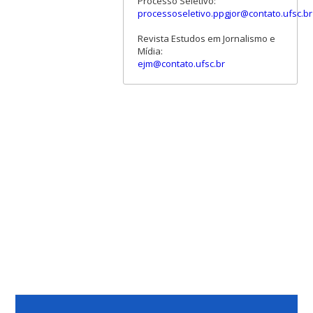
Processo Seletivo:
processoseletivo.ppgjor@contato.ufsc.br
Revista Estudos em Jornalismo e
Mídia:
ejm@contato.ufsc.br