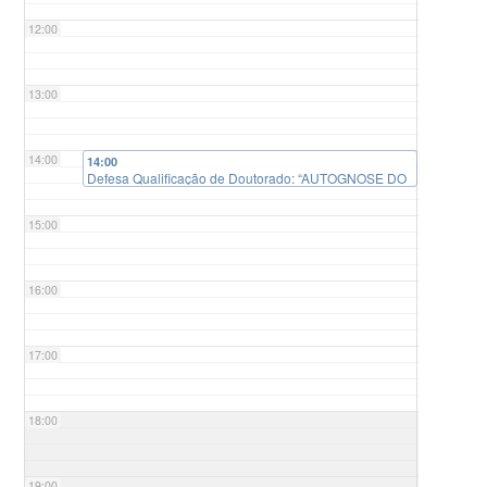
12:00
13:00
14:00
14:00
Defesa Qualificação de Doutorado: “AUTOGNOSE DO
JORNALISMO: uma análise dos editoriais do O Estado
de S. Paulo, Folha de S. Paulo e O Globo de 2019 a
15:00
2022”
16:00
17:00
18:00
19:00