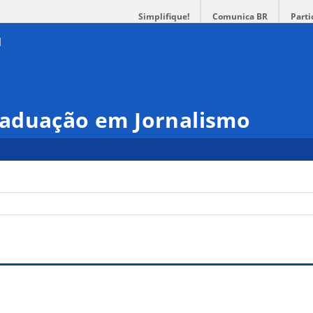
Simplifique!
Comunica BR
Parti
aduação em Jornalismo