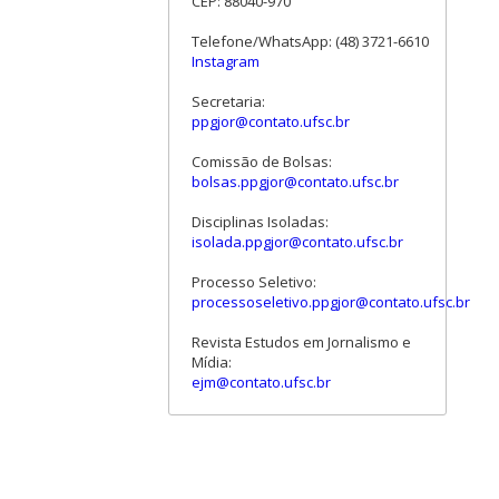
CEP: 88040-970
Telefone/WhatsApp: (48) 3721-6610
Instagram
Secretaria:
ppgjor@contato.ufsc.br
Comissão de Bolsas:
bolsas.ppgjor@contato.ufsc.br
Disciplinas Isoladas:
isolada.ppgjor@contato.ufsc.br
Processo Seletivo:
processoseletivo.ppgjor@contato.ufsc.br
Revista Estudos em Jornalismo e
Mídia:
ejm@contato.ufsc.br