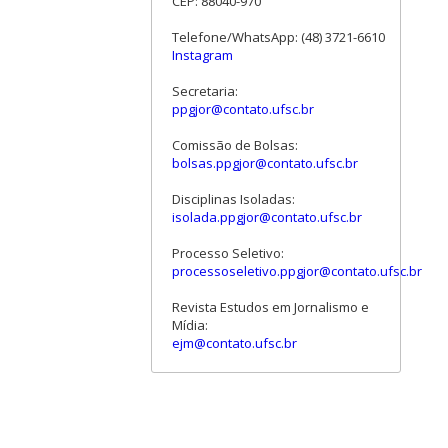
CEP: 88040-970
Telefone/WhatsApp: (48) 3721-6610
Instagram
Secretaria:
ppgjor@contato.ufsc.br
Comissão de Bolsas:
bolsas.ppgjor@contato.ufsc.br
Disciplinas Isoladas:
isolada.ppgjor@contato.ufsc.br
Processo Seletivo:
processoseletivo.ppgjor@contato.ufsc.br
Revista Estudos em Jornalismo e
Mídia:
ejm@contato.ufsc.br