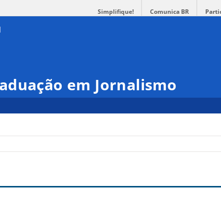
Simplifique!
Comunica BR
Parti
aduação em Jornalismo