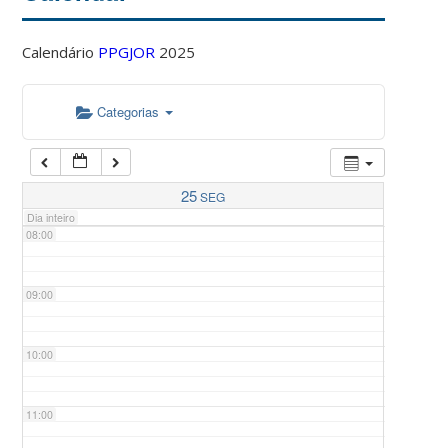
Calendário
PPGJOR
2025
05:00
Categorias
06:00
07:00
25
SEG
Dia inteiro
08:00
09:00
10:00
11:00