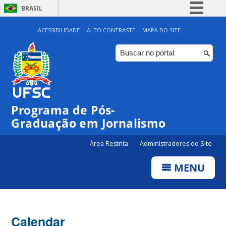
BRASIL
Simplifique!
ACESSIBILIDADE
ALTO CONTRASTE
MAPA DO SITE
Comunica BR
Participe
Acesso à informação
Legislação
00:00
Programa de Pós-
Canais
Graduação em Jornalismo
01:00
Área Restrita
Administradores do Site
02:00
MENU
03:00
Calendar
04:00