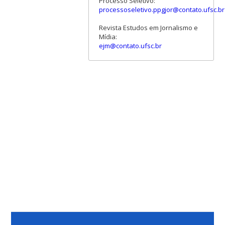
Processo Seletivo:
processoseletivo.ppgjor@contato.ufsc.br
Revista Estudos em Jornalismo e
Mídia:
ejm@contato.ufsc.br