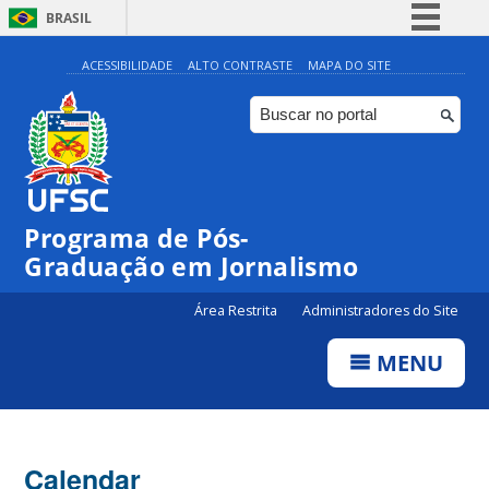
BRASIL
Simplifique!
ACESSIBILIDADE
ALTO CONTRASTE
MAPA DO SITE
Comunica BR
Participe
Acesso à informação
Legislação
00:00
Programa de Pós-
Canais
Graduação em Jornalismo
01:00
Área Restrita
Administradores do Site
02:00
MENU
03:00
Calendar
04:00