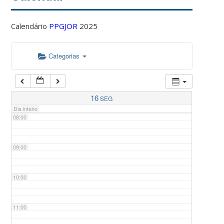
Calendário
PPGJOR
2025
05:00
Categorias
06:00
07:00
16
SEG
Dia inteiro
08:00
09:00
10:00
11:00