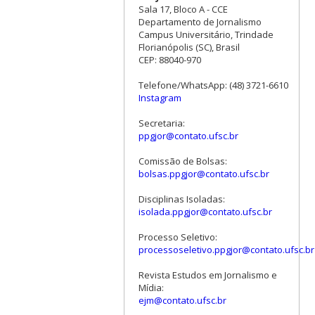
Sala 17, Bloco A - CCE
Departamento de Jornalismo
Campus Universitário, Trindade
Florianópolis (SC), Brasil
CEP: 88040-970
Telefone/WhatsApp: (48) 3721-6610
Instagram
Secretaria:
ppgjor@contato.ufsc.br
Comissão de Bolsas:
bolsas.ppgjor@contato.ufsc.br
Disciplinas Isoladas:
isolada.ppgjor@contato.ufsc.br
Processo Seletivo:
processoseletivo.ppgjor@contato.ufsc.br
Revista Estudos em Jornalismo e
Mídia:
ejm@contato.ufsc.br