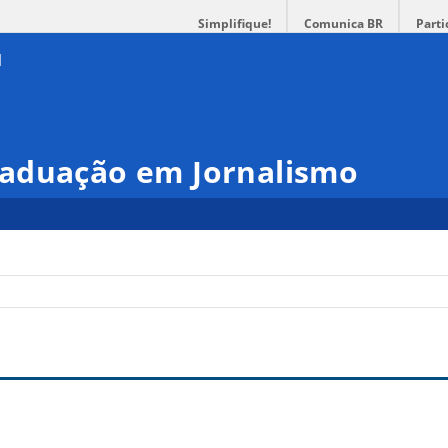
Simplifique!
Comunica BR
Parti
aduação em Jornalismo