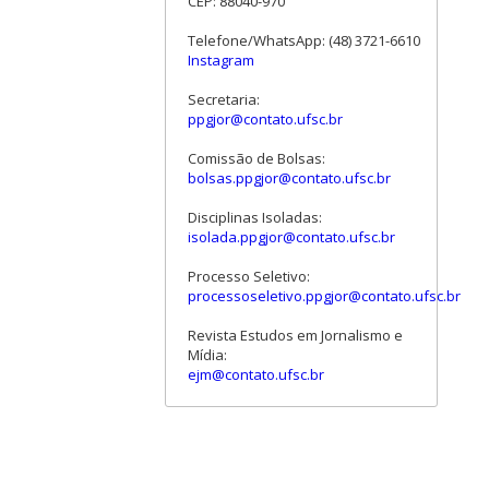
CEP: 88040-970
Telefone/WhatsApp: (48) 3721-6610
Instagram
Secretaria:
ppgjor@contato.ufsc.br
Comissão de Bolsas:
bolsas.ppgjor@contato.ufsc.br
Disciplinas Isoladas:
isolada.ppgjor@contato.ufsc.br
Processo Seletivo:
processoseletivo.ppgjor@contato.ufsc.br
Revista Estudos em Jornalismo e
Mídia:
ejm@contato.ufsc.br