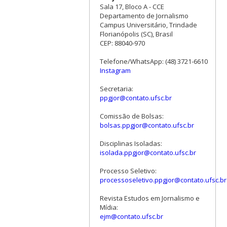
Sala 17, Bloco A - CCE
Departamento de Jornalismo
Campus Universitário, Trindade
Florianópolis (SC), Brasil
CEP: 88040-970
Telefone/WhatsApp: (48) 3721-6610
Instagram
Secretaria:
ppgjor@contato.ufsc.br
Comissão de Bolsas:
bolsas.ppgjor@contato.ufsc.br
Disciplinas Isoladas:
isolada.ppgjor@contato.ufsc.br
Processo Seletivo:
processoseletivo.ppgjor@contato.ufsc.br
Revista Estudos em Jornalismo e
Mídia:
ejm@contato.ufsc.br