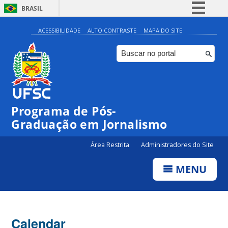
BRASIL
Simplifique!
ACESSIBILIDADE
ALTO CONTRASTE
MAPA DO SITE
Comunica BR
Participe
Acesso à informação
Legislação
00:00
Programa de Pós-
Canais
Graduação em Jornalismo
01:00
Área Restrita
Administradores do Site
02:00
MENU
03:00
Calendar
04:00