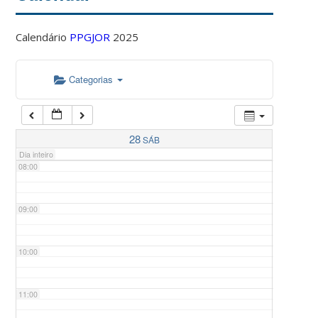
Calendário
PPGJOR
2025
05:00
Categorias
06:00
07:00
28
SÁB
Dia inteiro
08:00
09:00
10:00
11:00