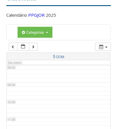
Calendário
PPGJOR
2025
05:00
Categorias
06:00
07:00
5
DOM
Dia inteiro
08:00
09:00
10:00
11:00