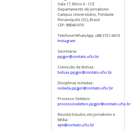
Sala 17, Bloco A - CCE
Departamento de Jornalismo
Campus Universitário, Trindade
Florianópolis (SC), Brasil
CEP: 88040-970
Telefone/WhatsApp: (48) 3721-6610
Instagram
Secretaria:
ppgjor@contato.ufsc.br
Comissão de Bolsas:
bolsas.ppgjor@contato.ufsc.br
Disciplinas Isoladas:
isolada.ppgjor@contato.ufsc.br
Processo Seletivo:
processoseletivo.ppgjor@contato.ufsc.br
Revista Estudos em Jornalismo e
Mídia:
ejm@contato.ufsc.br