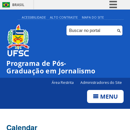
BRASIL
Simplifique!
ACESSIBILIDADE
ALTO CONTRASTE
MAPA DO SITE
Comunica BR
Participe
Acesso à informação
Legislação
00:00
Programa de Pós-
Canais
Graduação em Jornalismo
01:00
Área Restrita
Administradores do Site
02:00
MENU
03:00
Calendar
04:00