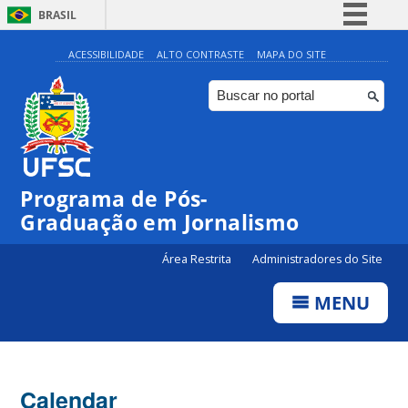
BRASIL
Simplifique!
ACESSIBILIDADE
ALTO CONTRASTE
MAPA DO SITE
Comunica BR
Participe
Acesso à informação
Legislação
00:00
Programa de Pós-
Canais
Graduação em Jornalismo
01:00
Área Restrita
Administradores do Site
02:00
MENU
03:00
Calendar
04:00