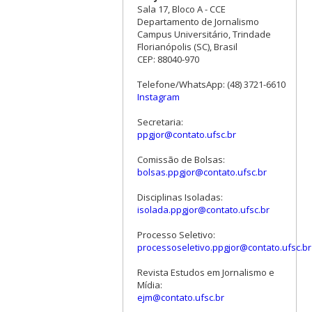
Sala 17, Bloco A - CCE
Departamento de Jornalismo
Campus Universitário, Trindade
Florianópolis (SC), Brasil
CEP: 88040-970
Telefone/WhatsApp: (48) 3721-6610
Instagram
Secretaria:
ppgjor@contato.ufsc.br
Comissão de Bolsas:
bolsas.ppgjor@contato.ufsc.br
Disciplinas Isoladas:
isolada.ppgjor@contato.ufsc.br
Processo Seletivo:
processoseletivo.ppgjor@contato.ufsc.br
Revista Estudos em Jornalismo e
Mídia:
ejm@contato.ufsc.br