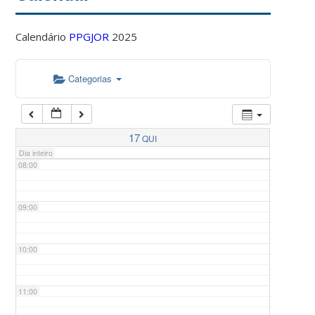
Calendário
PPGJOR
2025
05:00
Categorias
06:00
07:00
17
QUI
Dia inteiro
08:00
09:00
10:00
11:00