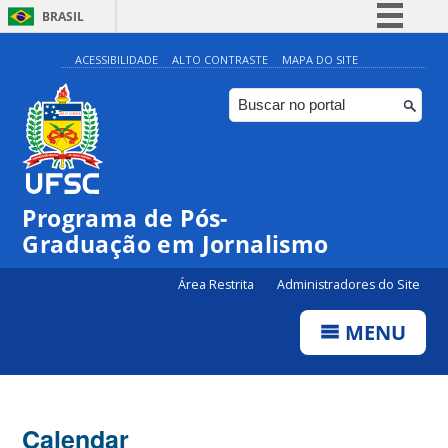
BRASIL
Simplifique!
ACESSIBILIDADE
ALTO CONTRASTE
MAPA DO SITE
Comunica BR
Participe
Acesso à informação
Legislação
00:00
Programa de Pós-
Canais
Graduação em Jornalismo
01:00
Área Restrita
Administradores do Site
02:00
MENU
03:00
Calendar
04:00