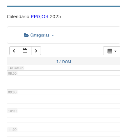
Calendário
PPGJOR
2025
05:00
Categorias
06:00
07:00
17
DOM
Dia inteiro
08:00
09:00
10:00
11:00