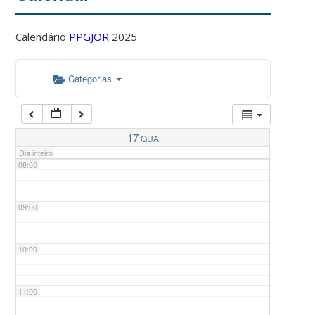
Calendário
PPGJOR
2025
05:00
Categorias
06:00
07:00
17
QUA
Dia inteiro
08:00
09:00
10:00
11:00