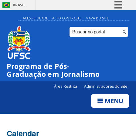
BRASIL
Simplifique!
ACESSIBILIDADE
ALTO CONTRASTE
MAPA DO SITE
Comunica BR
Participe
Acesso à informação
Legislação
00:00
Programa de Pós-
Canais
Graduação em Jornalismo
01:00
Área Restrita
Administradores do Site
02:00
MENU
03:00
Calendar
04:00