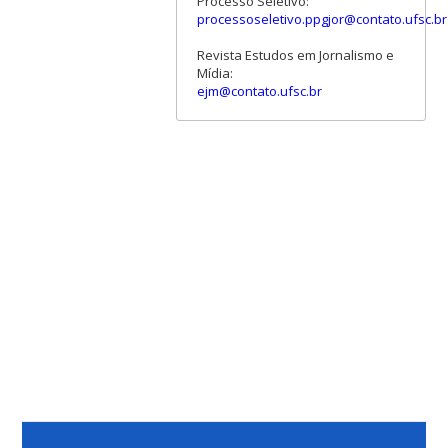
Processo Seletivo:
processoseletivo.ppgjor@contato.ufsc.br
Revista Estudos em Jornalismo e
Mídia:
ejm@contato.ufsc.br