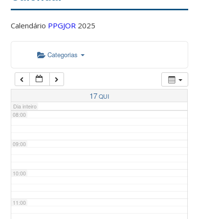
Calendário
PPGJOR
2025
05:00
Categorias
06:00
07:00
17
QUI
Dia inteiro
08:00
09:00
10:00
11:00