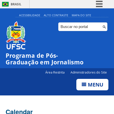
BRASIL
Simplifique!
ACESSIBILIDADE
ALTO CONTRASTE
MAPA DO SITE
Comunica BR
Participe
Acesso à informação
Legislação
00:00
Programa de Pós-
Canais
Graduação em Jornalismo
01:00
Área Restrita
Administradores do Site
02:00
MENU
03:00
Calendar
04:00