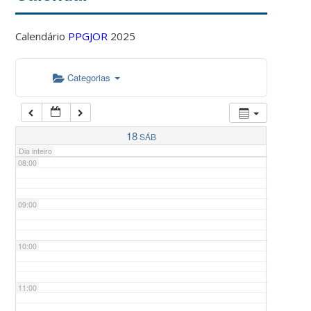
Calendário
PPGJOR
2025
05:00
Categorias
06:00
07:00
18
SÁB
Dia inteiro
08:00
09:00
10:00
11:00