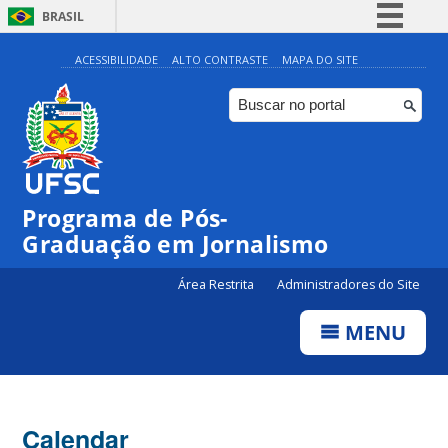
BRASIL
Simplifique!
ACESSIBILIDADE
ALTO CONTRASTE
MAPA DO SITE
Comunica BR
Participe
Acesso à informação
Legislação
00:00
Programa de Pós-
Canais
Graduação em Jornalismo
01:00
Área Restrita
Administradores do Site
02:00
MENU
03:00
Calendar
04:00