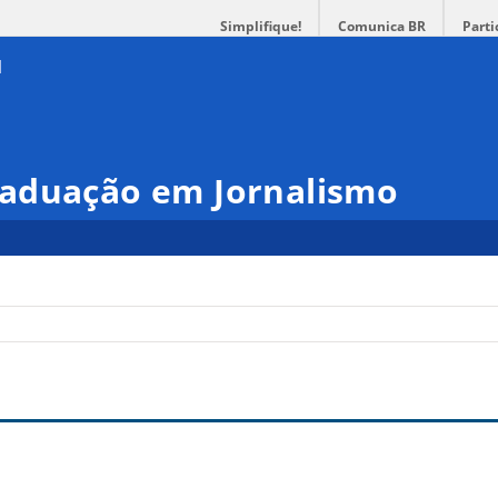
Simplifique!
Comunica BR
Parti
aduação em Jornalismo