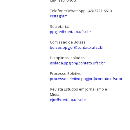
CEP: 88040-970
Telefone/WhatsApp: (48) 3721-6610
Instagram
Secretaria:
ppgjor@contato.ufsc.br
Comissão de Bolsas:
bolsas.ppgjor@contato.ufsc.br
Disciplinas Isoladas:
isolada.ppgjor@contato.ufsc.br
Processo Seletivo:
processoseletivo.ppgjor@contato.ufsc.br
Revista Estudos em Jornalismo e
Mídia:
ejm@contato.ufsc.br