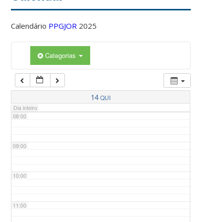
Calendário
PPGJOR
2025
05:00
Categorias
06:00
07:00
14
QUI
Dia inteiro
08:00
09:00
10:00
11:00