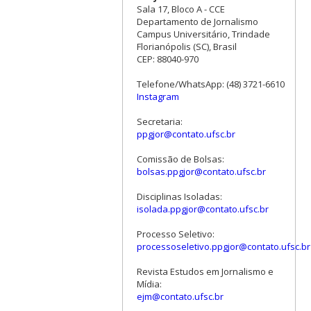
Sala 17, Bloco A - CCE
Departamento de Jornalismo
Campus Universitário, Trindade
Florianópolis (SC), Brasil
CEP: 88040-970
Telefone/WhatsApp: (48) 3721-6610
Instagram
Secretaria:
ppgjor@contato.ufsc.br
Comissão de Bolsas:
bolsas.ppgjor@contato.ufsc.br
Disciplinas Isoladas:
isolada.ppgjor@contato.ufsc.br
Processo Seletivo:
processoseletivo.ppgjor@contato.ufsc.br
Revista Estudos em Jornalismo e
Mídia:
ejm@contato.ufsc.br