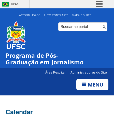
BRASIL
Simplifique!
ACESSIBILIDADE
ALTO CONTRASTE
MAPA DO SITE
Comunica BR
Participe
Acesso à informação
Legislação
00:00
Programa de Pós-
Canais
Graduação em Jornalismo
01:00
Área Restrita
Administradores do Site
02:00
MENU
03:00
Calendar
04:00