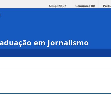
Simplifique!
Comunica BR
Parti
aduação em Jornalismo