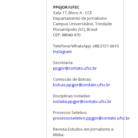
PPGJOR/UFSC
Sala 17, Bloco A - CCE
Departamento de Jornalismo
Campus Universitário, Trindade
Florianópolis (SC), Brasil
CEP: 88040-970
Telefone/WhatsApp: (48) 3721-6610
Instagram
Secretaria:
ppgjor@contato.ufsc.br
Comissão de Bolsas:
bolsas.ppgjor@contato.ufsc.br
Disciplinas Isoladas:
isolada.ppgjor@contato.ufsc.br
Processo Seletivo:
processoseletivo.ppgjor@contato.ufsc.br
Revista Estudos em Jornalismo e
Mídia: