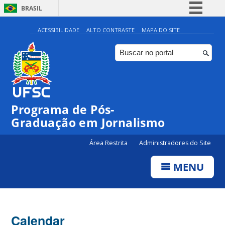
BRASIL
Simplifique!
ACESSIBILIDADE
ALTO CONTRASTE
MAPA DO SITE
Comunica BR
Participe
Acesso à informação
Legislação
00:00
Programa de Pós-
Canais
Graduação em Jornalismo
01:00
Área Restrita
Administradores do Site
02:00
MENU
03:00
Calendar
04:00