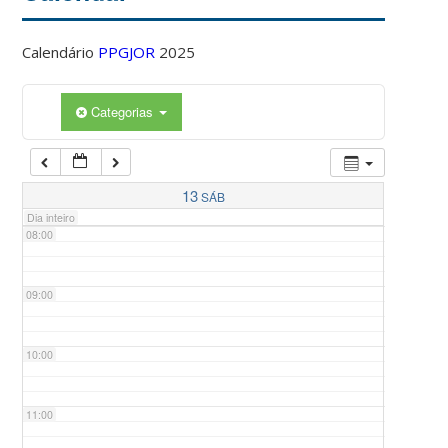
Calendário
PPGJOR
2025
05:00
Categorias
06:00
07:00
13
SÁB
Dia inteiro
08:00
09:00
10:00
11:00