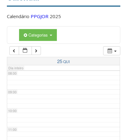
Calendário
PPGJOR
2025
05:00
Categorias
06:00
07:00
25
QUI
Dia inteiro
08:00
09:00
10:00
11:00