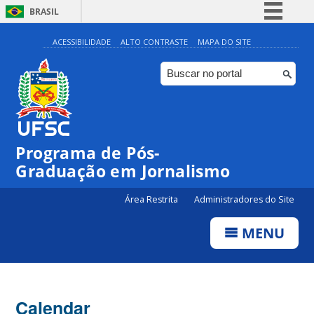
BRASIL
Simplifique!
ACESSIBILIDADE
ALTO CONTRASTE
MAPA DO SITE
Comunica BR
Participe
Acesso à informação
Legislação
00:00
Programa de Pós-
Canais
Graduação em Jornalismo
01:00
Área Restrita
Administradores do Site
02:00
MENU
03:00
Calendar
04:00