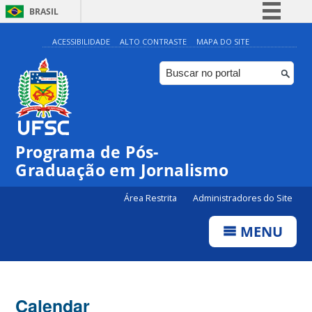
BRASIL
Simplifique!
ACESSIBILIDADE
ALTO CONTRASTE
MAPA DO SITE
Comunica BR
Participe
Acesso à informação
Legislação
00:00
Programa de Pós-
Canais
Graduação em Jornalismo
01:00
Área Restrita
Administradores do Site
02:00
MENU
03:00
Calendar
04:00