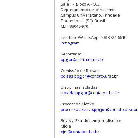
Sala 17, Bloco A - CCE
Departamento de Jornalismo
Campus Universitário, Trindade
Florianópolis (SC), Brasil
CEP: 88040-970
Telefone/WhatsApp: (48) 3721-6610
Instagram
Secretaria:
ppgjor@contato.ufsc.br
Comissão de Bolsas:
bolsas.ppgjor@contato.ufsc.br
Disciplinas Isoladas:
isolada.ppgjor@contato.ufsc.br
Processo Seletivo:
processoseletivo.ppgjor@contato.ufsc.br
Revista Estudos em Jornalismo e
Mídia:
ejm@contato.ufsc.br