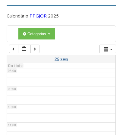
Calendário
PPGJOR
2025
05:00
Categorias
06:00
07:00
29
SEG
Dia inteiro
08:00
09:00
10:00
11:00