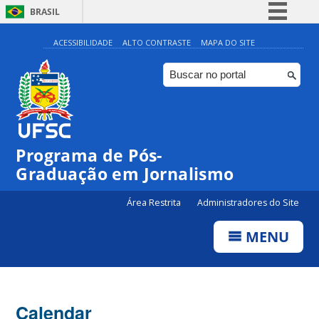
BRASIL
Simplifique!
ACESSIBILIDADE
ALTO CONTRASTE
MAPA DO SITE
Comunica BR
Participe
Acesso à informação
Legislação
00:00
Programa de Pós-
Canais
Graduação em Jornalismo
01:00
Área Restrita
Administradores do Site
02:00
MENU
03:00
Calendar
04:00