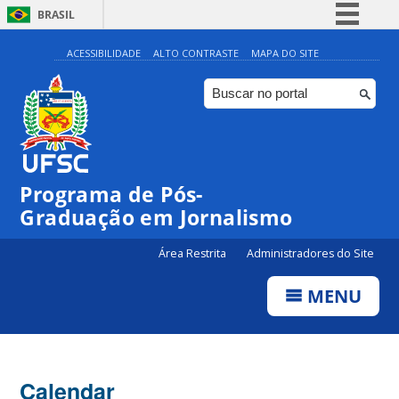
BRASIL
Simplifique!
ACESSIBILIDADE
ALTO CONTRASTE
MAPA DO SITE
Comunica BR
Participe
Acesso à informação
Legislação
00:00
Programa de Pós-
Canais
Graduação em Jornalismo
01:00
Área Restrita
Administradores do Site
02:00
MENU
03:00
Calendar
04:00