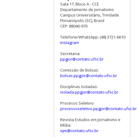
Sala 17, Bloco A - CCE
Departamento de Jornalismo
Campus Universitário, Trindade
Florianópolis (SC), Brasil
CEP: 88040-970
Telefone/WhatsApp: (48) 3721-6610
Instagram
Secretaria:
ppgjor@contato.ufsc.br
Comissão de Bolsas:
bolsas.ppgjor@contato.ufsc.br
Disciplinas Isoladas:
isolada.ppgjor@contato.ufsc.br
Processo Seletivo:
processoseletivo.ppgjor@contato.ufsc.br
Revista Estudos em Jornalismo e
Mídia:
ejm@contato.ufsc.br