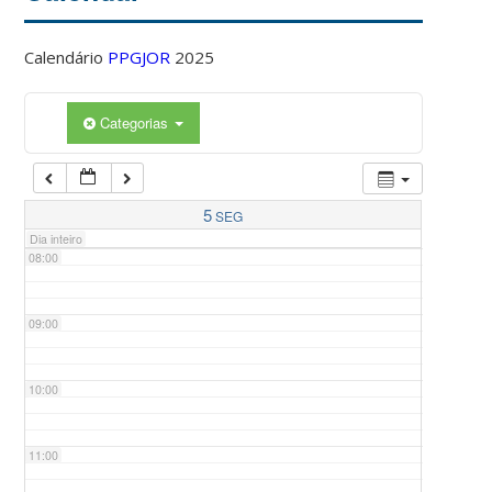
Calendário
PPGJOR
2025
05:00
Categorias
06:00
07:00
5
SEG
Dia inteiro
08:00
09:00
10:00
11:00