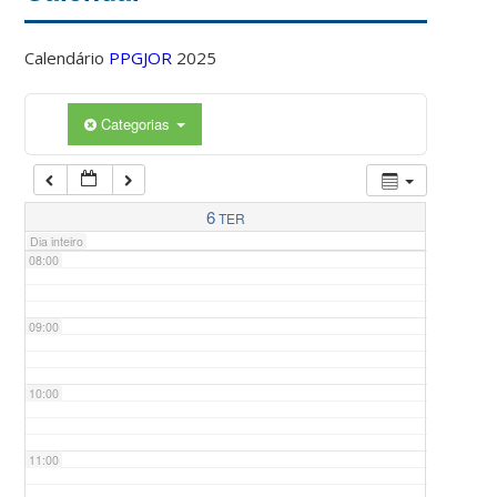
Calendário
PPGJOR
2025
05:00
Categorias
06:00
07:00
6
TER
Dia inteiro
08:00
09:00
10:00
11:00