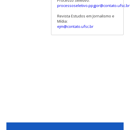
Processo Seletivo:
processoseletivo.ppgjor@contato.ufsc.br
Revista Estudos em Jornalismo e
Mídia:
ejm@contato.ufsc.br