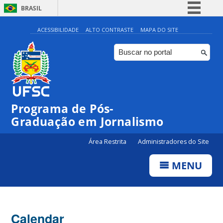
BRASIL
Simplifique!
ACESSIBILIDADE
ALTO CONTRASTE
MAPA DO SITE
Comunica BR
Participe
Acesso à informação
Legislação
00:00
Programa de Pós-
Canais
Graduação em Jornalismo
01:00
Área Restrita
Administradores do Site
02:00
MENU
03:00
Calendar
04:00